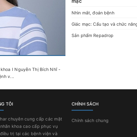
mạc
Nhìn mắt, đoán bệnh
Giác mạc: Cấu tạo và chức năn
Sản phẩm Repadrop
 khoa I Nguyễn Thị Bích Nhĩ -
nh v...
NG TÔI
CHÍNH SÁCH
har chuyên cung cấp các mặt
Chính sách chung
 nhãn khoa cao cấp phục vụ
điều trị tại các bệnh viện và