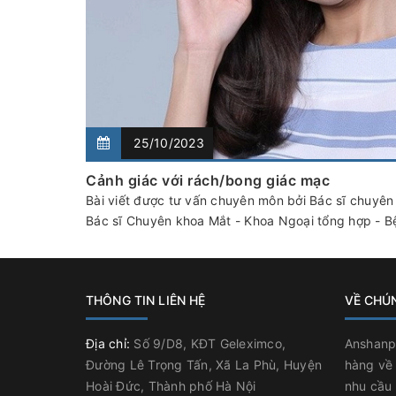
25/10/2023
Cảnh giác với rách/bong giác mạc
Bài viết được tư vấn chuyên môn bởi Bác sĩ chuyên
Bác sĩ Chuyên khoa Mắt - Khoa Ngoại tổng hợp - Bệ
THÔNG TIN LIÊN HỆ
VỀ CHÚ
Địa chỉ:
Số 9/D8, KĐT Geleximco,
Anshanp
Đường Lê Trọng Tấn, Xã La Phù, Huyện
hàng về
Hoài Đức, Thành phố Hà Nội
nhu cầu 