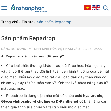
Toggle
navigation
Trang chủ
Tin tức
Sản phẩm Repadrop
Sản phẩm Repadrop
ĐĂNG BỞI
CÔNG TY TNHH SINH HÓA VIỆT NAM
VÀO LÚC 25/10/2023
A. Repadrop là gì và dùng để làm gì?
Các loại chấn thương khác nhau, dù là cơ học, hóa học hay
vật lý, có thể làm thay đổi tính toàn vẹn bình thường của bề mặt
giác mạc. Biểu mô giác mạc rất giàu các đầu dây thần kinh có
nhiệm vụ duy trì tính toàn vẹn về hình thái và chức năng của bề
mặt giác mạc.
Repadrop là dung dịch nhỏ mắt có chứa
acid hyaluronic,
Glycerylphosphoryl choline và D-Panthenol
có khả năng cải
thiện quá trình sửa chữa và tái tạo biểu mô giác mạc.