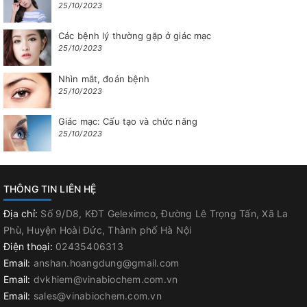
25/10/2023
Các bệnh lý thường gặp ở giác mạc
25/10/2023
Nhìn mắt, đoán bệnh
25/10/2023
Giác mạc: Cấu tạo và chức năng
25/10/2023
THÔNG TIN LIÊN HỆ
Địa chỉ:
Số 9/D8, KĐT Geleximco, Đường Lê Trọng Tấn, Xã La
Phù, Huyện Hoài Đức, Thành phố Hà Nội
Điện thoại:
02435406313
Email:
anshan.hoangdung@gmail.com
Email:
dvkhiem@vinabiochem.com.vn
Email:
sales@vinabiochem.com.vn