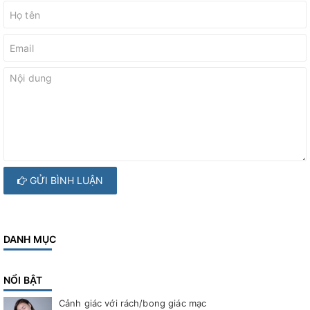
GỬI BÌNH LUẬN
DANH MỤC
NỔI BẬT
Cảnh giác với rách/bong giác mạc