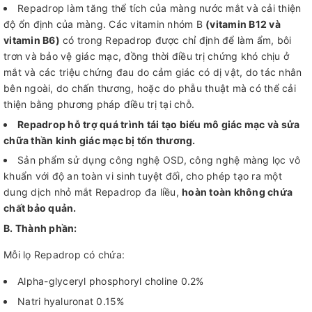
Repadrop làm tăng thể tích của màng nước mắt và cải thiện
độ ổn định của màng. Các vitamin nhóm B
(vitamin B12 và
vitamin B6)
có trong Repadrop được chỉ định để làm ẩm, bôi
trơn và bảo vệ giác mạc, đồng thời điều trị chứng khó chịu ở
mắt và các triệu chứng đau do cảm giác có dị vật, do tác nhân
bên ngoài, do chấn thương, hoặc do phẫu thuật mà có thể cải
thiện bằng phương pháp điều trị tại chỗ.
Repadrop hỗ trợ quá trình tái tạo biểu mô giác mạc và sửa
chữa thần kinh giác mạc bị tổn thương.
Sản phẩm sử dụng công nghệ OSD, công nghệ màng lọc vô
khuẩn với độ an toàn vi sinh tuyệt đối, cho phép tạo ra một
dung dịch nhỏ mắt Repadrop đa liều,
hoàn toàn không chứa
chất bảo quản.
B. Thành phần:
Mỗi lọ Repadrop có chứa:
Alpha-glyceryl phosphoryl choline 0.2%
Natri hyaluronat 0.15%