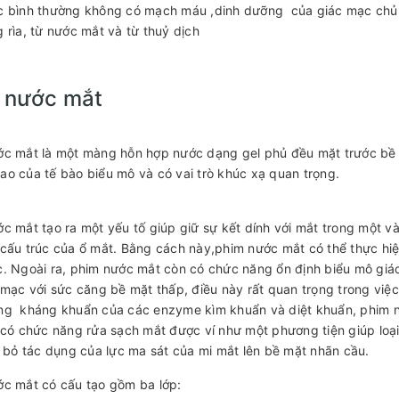
c bình thường không có mạch máu ,dinh dưỡng của giác mạc chủ 
 rìa, từ nước mắt và từ thuỷ dịch
 nước mắt
c mắt là một màng hỗn hợp nước dạng gel phủ đều mặt trước bề 
o của tế bào biểu mô và có vai trò khúc xạ quan trọng.
c mắt tạo ra một yếu tố giúp giữ sự kết dính với mắt trong một vài 
cấu trúc của ổ mắt. Bằng cách này,phim nước mắt có thể thực hi
. Ngoài ra, phim nước mắt còn có chức năng ổn định biểu mô giá
 mạc với sức căng bề mặt thấp, điều này rất quan trọng trong việ
ng kháng khuẩn của các enzyme kìm khuẩn và diệt khuẩn, phim n
 có chức năng rửa sạch mắt được ví như một phương tiện giúp loại
i bỏ tác dụng của lực ma sát của mi mắt lên bề mặt nhãn cầu.
c mắt có cấu tạo gồm ba lớp: