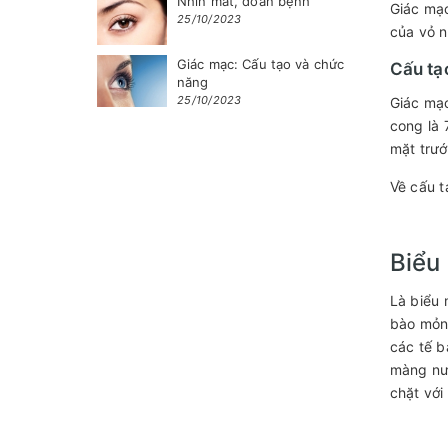
Nhìn mắt, đoán bệnh
Giác mạc
25/10/2023
của vỏ n
Giác mạc: Cấu tạo và chức
Cấu tạ
năng
25/10/2023
Giác mạc
cong là 
mặt trướ
Về cấu t
Biểu
Là biểu 
bào mỏng
các tế b
màng nướ
chặt vớ