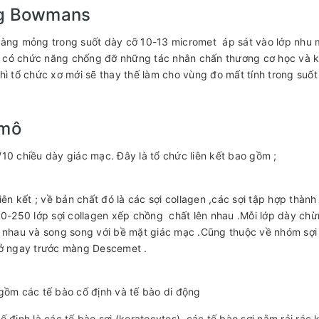
g Bowmans
àng mỏng trong suốt dày cỡ 10-13 micromet áp sát vào lớp nhu m
có chức năng chống đỡ những tác nhân chấn thương cơ học và kh
hì tổ chức xơ mới sẽ thay thế làm cho vùng đo mất tính trong suốt 
 mô
10 chiều dày giác mạc. Đây là tổ chức liên kết bao gồm ;
liên kết ; về bản chất đó là các sợi collagen ,các sợi tập hợp thành
00-250 lớp sợi collagen xếp chồng chất lên nhau .Mỗi lớp dày ch
 nhau và song song với bề mặt giác mạc .Cũng thuộc về nhóm sợi 
 ở ngay trước màng Descemet .
gồm các tế bào cố định và tế bào di động
ố định là các tế bào sợi (keratocytes) ,các tế bào sợi nằm rải rác