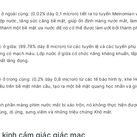
d ở ngoài cùng: (0.02% dày 0,1 micron) tiết ra từ tuyến Meinomian
lớp nước, tăng sức căng bề mặt, giúp ổn định màng nước mắt, làm
thành một bề mặt ưa nước để nó có thể được làm ướt bởi thành p
 ở giữa: (99.78% dày 8 micron) từ các tuyến lệ và các tuyến phụ
ng có mạch máu. Lớp nước ở giữa có chức năng kháng khuẩn, lấp
hất lắng đọng.
 ở trong cùng: (0.2% dày 0,8 micron) từ các tế bào hình ly, khe
đều trên bề mặt nhãn cầu, tạo ra một bề mặt quang học nhẵn và 
nh phần màng phim nước mắt bị xáo trộn, nó không thực hiện đượ
ùng, dị ứng, sưng viêm và những triệu chứng Khô mắt.
 kinh cảm giác giác mạc