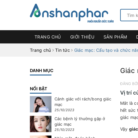
TRANG CHỦ
GIỚI THIỆU
SẢN PHẨM
Trang chủ
Tin tức
Giác mạc: Cấu tạo và chức nă
Giác 
DANH MỤC
ĐĂNG BỞ
NỔI BẬT
Vị trí 
Cảnh giác với rách/bong giác
Mắt là c
mạc
hết sức 
25/10/2023
giác mạ
Các bệnh lý thường gặp ở
giác mạc
Vậy
giác
25/10/2023