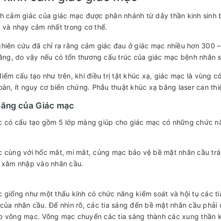
h cảm giác của giác mạc được phân nhánh từ dây thần kinh sinh b
 và nhạy cảm nhất trong cơ thể.
hiên cứu đã chỉ ra rằng cảm giác đau ở giác mạc nhiều hơn 300 – 
răng, do vậy nếu có tổn thương cấu trúc của giác mạc bệnh nhân s
iểm cấu tạo như trên, khi điều trị tật khúc xạ, giác mạc là vùng có
oàn, ít nguy cơ biến chứng. Phẫu thuật khúc xạ bằng laser can thi
ăng của Giác mạc
c có cấu tạo gồm 5 lớp màng giúp cho giác mạc có những chức n
 cùng với hốc mắt, mi mắt, củng mạc bảo vệ bề mặt nhãn cầu trán
c xâm nhập vào nhãn cầu.
 giống như một thấu kính có chức năng kiểm soát và hội tụ các t
của nhãn cầu. Để nhìn rõ, các tia sáng đến bề mặt nhãn cầu phải đ
 võng mạc. Võng mạc chuyển các tia sáng thành các xung thần kin