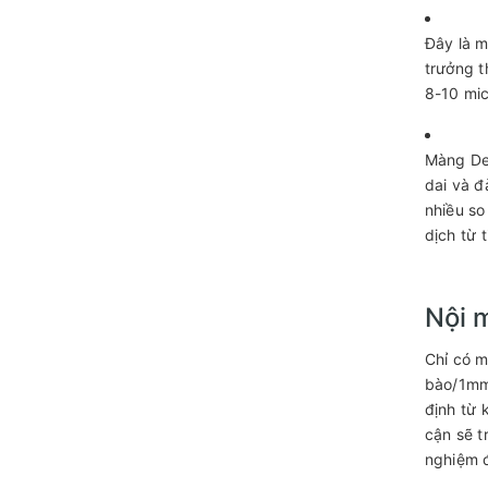
Đây là m
trưởng t
8-10 mi
Màng Des
dai và đ
nhiều so
dịch từ 
Nội 
Chỉ có m
bào/1mm2
định từ 
cận sẽ t
nghiệm đ