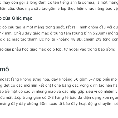
 (hay còn gọi là lòng đen) có tên tiếng anh là cornea, là một màn
hãn cầu. Giác mạc cấu tạo gồm 5 lớp thực hiện chức năng bảo vệ 
o của Giác mạc
 có cấu tạo là một màng trong suốt, rất rai, hình chỏm cầu với 
7,7 mm. Chiều dày giác mạc ở trung tâm (trung bình 520µm) mỏng 
c giác mạc tạo thành lực hội tụ khoảng 48,8D, chiếm 2/3 tổng cô
ạo giải phẫu học giác mạc có 5 lớp, từ ngoài vào trong bao gồm:
 mô
mô lát tầng không sừng hoá, dày khoảng 50 gồm 5-7 lớp biểu mô lát
 dẹt có các mối liên kết chặt chẽ bằng các vòng dính tạo nên h
ào bề mặt có các vi nhung mao và các nếp gấp siêu vi có nhiệm vụ
c mắt .Lớp trung gian có 2-3 hàng tế bào đa diện dạng xoè ngón
i màng đáy dày chừng 50nm,các tế bào đáy hoạt động chuyển ho