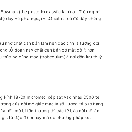
Bowman (the posteriorelasstic lamina ).Trên người
ộ dày về phía ngoại vi .Ơ sát rìa có độ dày chừng
u nhờ chất căn bản làm nên đặc tính là tương đối
phòng .Ở đoạn này chất căn bản có mật độ ít hơn
ấu trúc bè củng mạc (trabeculum)là nơi dẫn lưu thuỷ
ường kính 18-20 micromet xếp sát vào nhau 2500 tế
trọng của nội mô giác mạc là số lượng tế bào hằng
của nội mô bị tổn thương thì các tế bào nội mô lân
uống .Từ đặc điểm này mà có phương pháp xét