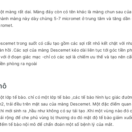
ột màng rất dai. Màng đáy còn có tên khác là màng chun sau của 
hành màng này dày chừng 5-7 micromet ở trung tâm và tăng dần đ
cromet.
cemet trong suốt có cấu tạo gồm các sợi rất nhỏ kết chặt với nha
àn hồi .Các sợi của màng Descemet kéo dài liên tục tới góc tiền 
 với ở đoạn giác mạc -chỉ có các sợi là chiếm ưu thế và tạo nên c
tiền phòng ra ngoài
mô
ột lớp tế bào. chỉ có một lớp tế bào ,các tế bào hình lục giác đ
, trải đều trên mặt sau của màng Descemet. Một đặc điểm quan 
khi mới sinh ra ,hầu như không có sự tái tạo .Khi một vùng nào đó 
rải rộng để che phủ vùng bị thương do đó mật độ tế bào giảm x
ếm tế bào nội mô để chẩn đoán một số bệnh lý của mắt.