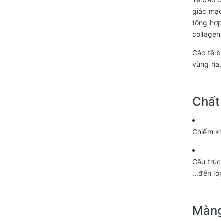
giác mạc
tổng hợp
collagen 
Các tế b
vùng rìa
Chất
Chiếm kh
Cấu trúc
...đến l
Màng