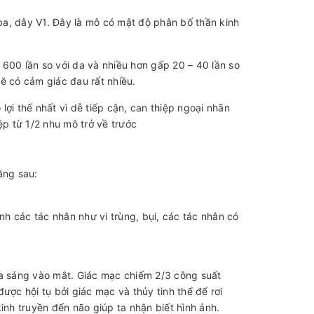
a, dây V1. Đây là mô có mật độ phân bố thần kinh
600 lần so với da và nhiều hơn gấp 20 – 40 lần so
ẽ có cảm giác đau rất nhiều.
 lợi thế nhất vì dễ tiếp cận, can thiệp ngoại nhãn
ệp từ 1/2 nhu mô trở về trước
ăng sau:
h các tác nhân như vi trùng, bụi, các tác nhân có
ia sáng vào mắt. Giác mạc chiếm 2/3 công suất
ược hội tụ bởi giác mạc và thủy tinh thể để rơi
h truyền đến não giúp ta nhận biết hình ảnh.