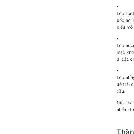
Lớp lipi
bốc hơi 
biểu mô 
Lớp nước
mạc khô
đi các c
Lớp nhầy
dễ trải 
cầu.
Nếu thà
nhiễm tr
Thần