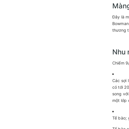
Màn
Đây là m
Bowman 
thương t
Nhu
Chiếm 9/
Các sợi 
có tới 2
song với
một lớp
Tế bào; 
Tế bào c