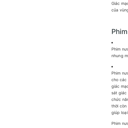
Giác mạ
của vùng
Phim
Phim nướ
nhung ma
Phim nướ
cho các 
giác mạc
sát giác
chức nă
thời còn
giúp loạ
Phim nướ