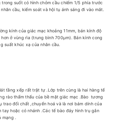
g trong suốt có hình chỏm cầu chiếm 1/5 phía trước
nhãn cầu, kiểm soát và hội tụ ánh sáng đi vào mắt.
đường kính của giác mạc khoảng 11mm, bán kính độ
hơn ở vùng rìa (trung bình 700µm). Bán kính cong
ng suất khúc xạ của nhân cầu.
 tầng xếp rất trật tự .Lớp trên cùng là hai hàng tế
àng rào thẩm thấu của bề mặt giác mạc .Bào tương
 trao đổi chất ,chuyển hoá và là nơi bám dính của
 tay hoặc có nhánh .Các tế bào đáy hình trụ gắn
á mạng .