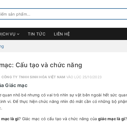
DỊCH VỤ
TIN TỨC
LIÊN HỆ
ng
mạc: Cấu tạo và chức năng
I
CÔNG TY TNHH SINH HÓA VIỆT NAM
VÀO LÚC 25/10/2023
của Giác mạc
ơ quan nhỏ bé nhưng có vai trò nhìn sự vật bên ngoài hết sức quan
tinh vi. Để thực hiện chức năng nhìn đó mắt cần có những bộ phận
c.
 mạc là gì
? Giác mạc có cấu tạo và chức năng của
giác mạc là gì