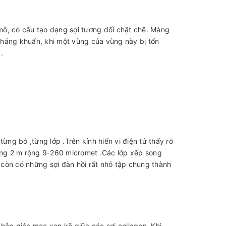
ô, có cấu tạo dạng sợi tương đối chặt chẽ. Màng
áng khuẩn, khi một vùng của vùng này bị tổn
.
 từng bó ,từng lớp .Trên kính hiển vi điện tử thấy rõ
ừng 2 m rộng 9-260 micromet .Các lớp xếp song
còn có những sợi đàn hồi rất nhỏ tập chung thành
 khắp giác mạc xen kẽ giữa các sợi collagen .Khi